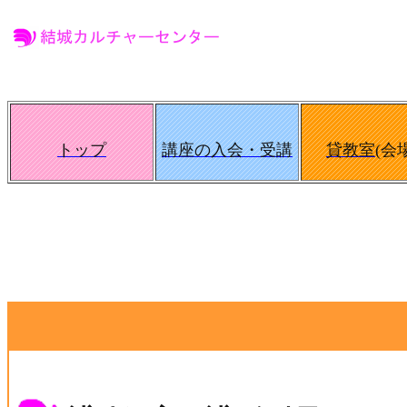
トップ
講座の入会・受講
貸教室
(
会