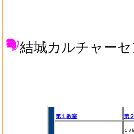
結城カルチャーセ
第１教室
第
１８