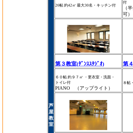
付
26
帖 約
42
㎡ 最大
30
名・キッチン付
（半
可）
第３教室(ﾀﾞﾝｽｽﾀｼﾞｵ)
第４
６０帖 約９７㎡ ・更衣室・洗面・
トイレ付
８帖
PIANO （アップライト）
芦
屋
教
室