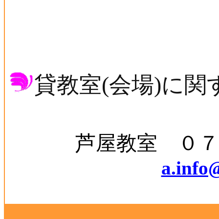
貸教室
(
会場
)
に関
芦屋教室 ０７
a.info