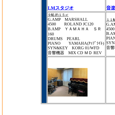
LMスタジオ
音
９帖 約１５㎡
G.AMP MARSHALL
１１
4500 ROLAND JC120
G.A
B.AMP ＹＡＭＡＨＡ ＳＲ
450
B.A
160
PIA
DRUMS PEARL
SYN
PIANO YAMAHA(ｱｯﾌﾟﾗｲﾄ)
音響
SYN&KEY KORG 01/WFD
音響機器 MIX CD ＭＤ REV