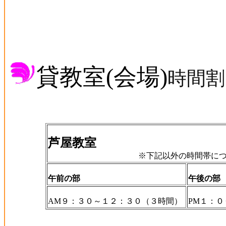
貸教室
(
会場
)
時間
芦屋教室
※下記以外の時間帯に
午前の部
午後の部
AM
９：３０～１２：３０（３時間）
PM
１：０